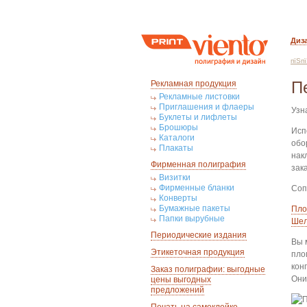
Диз
пїЅп
П
Рекламная продукция
Рекламные листовки
Приглашения и флаеры
Узн
Буклеты и лифлеты
Брошюры
Исп
Каталоги
обо
Плакаты
нак
Фирменная полиграфия
зак
Визитки
Фирменные бланки
Соп
Конверты
Бумажные пакеты
Пло
Папки вырубные
Шел
Периодические издания
Вы 
Этикеточная продукция
пло
кон
Заказ полиграфии: выгодные
Они
цены выгодных
предложений