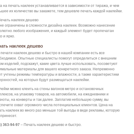
а на печать наклеек устанавливается в зависимости от тиража, и чем
ьшее их количество вы закажете, тем дешевле печать каждой наклейки.
не ограничены в сложности дизайна наклеек. Возможно нанесение
олютно любого изображения, и каждый элемент будет пропечатан
о и ярко.
чать наклеек дешево
 печати наклеек дешево и быстро в нашей компании есть все
бходимое. Опытные специалисты помогут определиться с внешним
ом изделий, подскажут, какие цвета лучше использовать, посоветуют
имальные материалы для вашего конкретного заказа. Непременно
ут учтены режимы температуры и влажности, а также характеристики
ерхностей, на которых будут размещаться наклейки.
лейки можно клеить на стены вагонов метро и остановочных
плексов, на упаковку товаров, на автомобили, на ежедневники и
кноты, на конверты и так далее. Заплатив небольшую сумму, вы
спечите охват огромного числа потенциальных клиентов. Цена на
ать наклеек во много раз меньше той выгоды в виде рекламы, которую
 принесет.
5) 363-94-97
– Печать наклеек дешево и быстро.