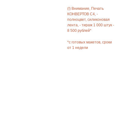
(!) Внимание, Печать
КОНВЕРТОВ С4, -
полноцвет, силиконовая
лента, - тираж 1 000 штук -
8 500 рублей*
*с готовых макетов, сроки
от 1 недели