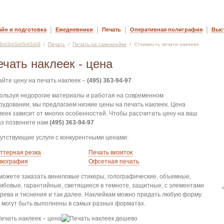
|
|
|
|
айн и подготовка
Ежедневники
Печать
Оперативная полиграфия
Выс
їЅпїЅпїЅпїЅпїЅпїЅ
/
Печать
/
Печать на самоклейке
/ Стоимость печати наклеек
ечать наклеек - цена
айте цену на печать наклеек –
(495) 363-94-97
.
ользуя недорогие материалы и работая на современном
рудовании, мы предлагаем низкие цены на печать наклеек. Цена
леек зависит от многих особенностей. Чтобы рассчитать цену на ваш
аз позвоните нам
(495) 363-94-97
утствующие услуги с конкурентными ценами:
ттерная резка
Печать визиток
кография
Офсетная печать
можете заказать виниловые стикеры, голографические, объемные,
мбовые, гарантийные, светящиеся в темноте, защитные, с элементами
грева и тиснения и так далее. Наклейкам можно придать любую форму.
 могут быть выполнены в самых разных форматах.