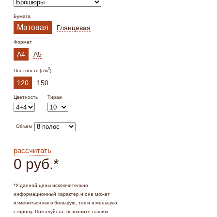
Бумага
Матовая
Глянцевая
Формат
А4
А5
2
Плотность (г/м
)
120
150
Цветность
Тираж
Объем
рассчитать
0 руб.
*
*
У данной цены исключительно
информационный характер и она может
измениться как в большую, так и в меньшую
сторону. Пожалуйста, позвоните нашим