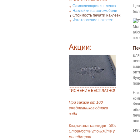
Печать на самоклейке
Самоклеющаяся пленка
Цен
Наклейки на автомобили
бол
Стоимость печати наклеек
Изготовление наклеек
Мы 
абс
четк
Акции:
Пе
Для
нео
вид
опт
буд
пов
ТИСНЕНИЕ БЕСПЛАТНО!
Нак
ком
При заказе от 100
бло
ежедневников одного
обе
вида.
печ
она
Квартальные календари - 50%
(49
Стоимость уточняйте у
менеджеров.