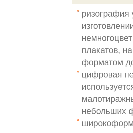
ризография 
изготовлени
немногоцвет
плакатов, н
форматом до
цифровая пе
используетс
малотиражны
небольших 
широкоформ