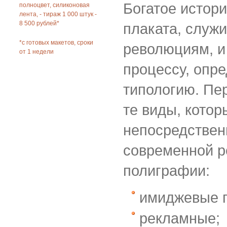
Богатое истор
полноцвет, силиконовая
лента, - тираж 1 000 штук -
8 500 рублей*
плаката, служ
*с готовых макетов, сроки
революциям, и
от 1 недели
процессу, опр
типологию. Пе
те виды, кото
непосредствен
современной 
полиграфии:
имиджевые 
рекламные;