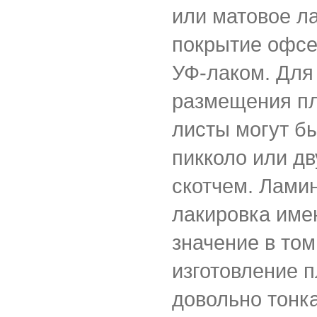
или матовое л
покрытие офсе
УФ-лаком. Для
размещения пл
листы могут б
пикколо или д
скотчем. Лами
лакировка име
значение в том
изготовление 
довольно тонк