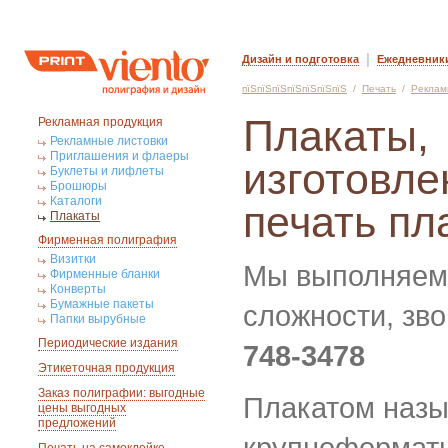
|
Дизайн и подготовка
Ежедневник
пїЅпїЅпїЅпїЅпїЅпїЅпїЅ
/
Печать
/
Реклам
Плакаты,
Рекламная продукция
Рекламные листовки
Приглашения и флаеры
изготовле
Буклеты и лифлеты
Брошюры
Каталоги
печать пл
Плакаты
Фирменная полиграфия
Визитки
Мы выполняем
Фирменные бланки
Конверты
Бумажные пакеты
сложности, зво
Папки вырубные
Периодические издания
748-3478
Этикеточная продукция
Заказ полиграфии: выгодные
Плакатом наз
цены выгодных
предложений
крупноформатн