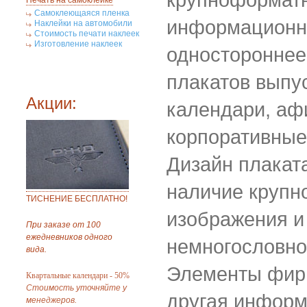
Печать на самоклейке
Самоклеющаяся пленка
информационн
Наклейки на автомобили
Стоимость печати наклеек
Изготовление наклеек
одностороннее
плакатов выпу
Акции:
календари, аф
корпоративные
Дизайн плакат
наличие крупно
ТИСНЕНИЕ БЕСПЛАТНО!
изображения и
При заказе от 100
ежедневников одного
немногословног
вида.
Элементы фирм
Квартальные календари - 50%
Стоимость уточняйте у
другая инфор
менеджеров.