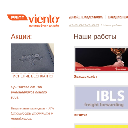
|
Дизайн и подготовка
Ежедневник
пїЅпїЅпїЅпїЅпїЅпїЅпїЅ
/ Наши работы
Акции:
Наши работы
ТИСНЕНИЕ БЕСПЛАТНО!
Эвардскрафт
При заказе от 100
ежедневников одного
вида.
Квартальные календари - 50%
Стоимость уточняйте у
Визитка
менеджеров.