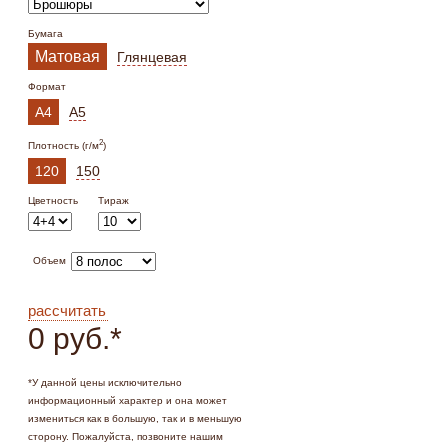
Бумага
Матовая
Глянцевая
Формат
А4
А5
2
Плотность (г/м
)
120
150
Цветность
Тираж
Объем
рассчитать
0 руб.
*
*
У данной цены исключительно
информационный характер и она может
измениться как в большую, так и в меньшую
сторону. Пожалуйста, позвоните нашим