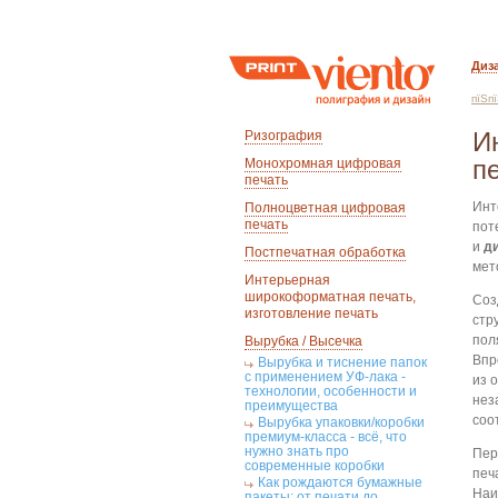
Диз
пїЅп
И
Ризография
п
Монохромная цифровая
печать
Инт
Полноцветная цифровая
печать
пот
и
д
Постпечатная обработка
мет
Интерьерная
широкоформатная печать,
Соз
изготовление печать
стр
пол
Вырубка / Высечка
Впр
Вырубка и тиснение папок
с применением УФ-лака -
из 
технологии, особенности и
нез
преимущества
соо
Вырубка упаковки/коробки
премиум-класса - всё, что
нужно знать про
Пер
современные коробки
печ
Как рождаются бумажные
Наи
пакеты: от печати до