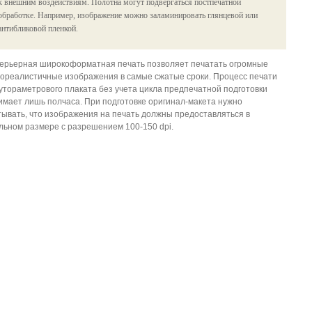
к внешним воздействиям. Полотна могут подвергаться постпечатной
обработке. Например, изображение можно заламинировать глянцевой или
антибликовой пленкой.
ерьерная широкоформатная печать позволяет печатать огромные
ореалистичные изображения в самые сжатые сроки. Процесс печати
утораметрового плаката без учета цикла предпечатной подготовки
имает лишь полчаса. При подготовке оригинал-макета нужно
тывать, что изображения на печать должны предоставляться в
льном размере с разрешением 100-150 dpi.