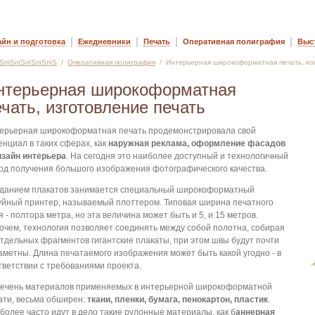
|
|
|
|
айн и подготовка
Ежедневники
Печать
Оперативная полиграфия
Выс
їЅпїЅпїЅпїЅпїЅпїЅ
/
Оперативная полиграфия
/ Интерьерная широкоформатная печать, из
нтерьерная широкоформатная
ечать, изготовление печать
ерьерная широкоформатная печать продемонстрировала свой
енциал в таких сферах, как
наружная реклама, оформление фасадов
изайн интерьера
. На сегодня это наиболее доступный и технологичный
од получения большого изображения фотографического качества.
данием плакатов занимается специальный широкоформатный
уйный принтер, называемый плоттером. Типовая ширина печатного
я - полтора метра, но эта величина может быть и 5, и 15 метров.
очем, технология позволяет соединять между собой полотна, собирая
отдельных фрагментов гигантские плакаты, при этом швы будут почти
аметны. Длина печатаемого изображения может быть какой угодно - в
тветствии с требованиями проекта.
ечень материалов применяемых в интерьерной широкоформатной
ати, весьма обширен:
ткани, пленки, бумага, пенокартон, пластик
.
более часто идут в дело такие рулонные материалы, как б
аннерная