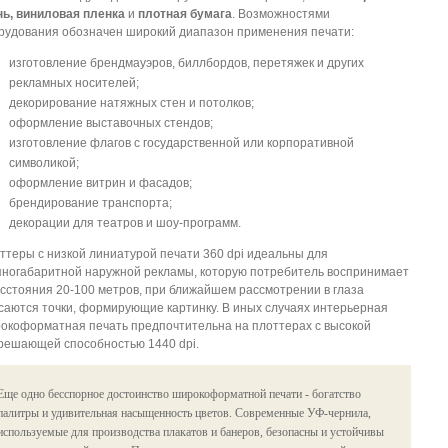
нь, виниловая пленка
и
плотная бумага
. Возможностями
рудования обозначен широкий диапазон применения печати:
изготовление брендмауэров, биллбордов, перетяжек и других
рекламных носителей;
декорирование натяжных стен и потолков;
оформление выставочных стендов;
изготовление флагов с государственной или корпоративной
символикой;
оформление витрин и фасадов;
брендирование транспорта;
декорации для театров и шоу-программ.
ттеры с низкой линиатурой печати 360 dpi идеальны для
пногабаритной наружной рекламы, которую потребитель воспринимает
асстояния 20-100 метров, при ближайшем рассмотрении в глаза
саются точки, формирующие картинку. В иных случаях интерьерная
окоформатная печать предпочтительна на плоттерах с высокой
решающей способностью 1440 dpi.
Еще одно бесспорное достоинство широкоформатной печати - богатство
палитры и удивительная насыщенность цветов. Современные УФ-чернила,
используемые для производства плакатов и банеров, безопасны и устойчивы