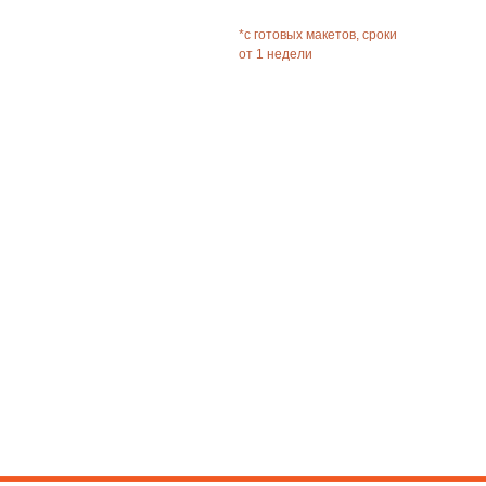
*с готовых макетов, сроки
от 1 недели