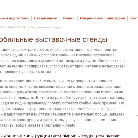
|
|
|
|
айн и подготовка
Ежедневники
Печать
Оперативная полиграфия
Выс
їЅпїЅпїЅпїЅпїЅпїЅ
/ Выставочные стенды
обильные выставочные стенды
тавки, впрочем, как и любые иные презентационные мероприятия,
таются одним из самых распространенных и успешных способов
влечения внимания к компании, к ее товарам и услугам. Они позитивно
яют на имидж предприятия, способствуют приобретению новых связей
становлению деловых контактов.
готовка к участию в любом выставочном мероприятии занимает
чительное количество времени: общение с организаторами выставки,
рмление документов, согласование месторасположения компании на
тавочной площадке. В итоге на разработку дизайна, а также застройку
щади по индивидуальному проекту остается крайне мало времени. Но
од есть всегда – современные выставочные мобильные стенды, и
анизация участия в выставке становится значительно проще. Заказать
тавочные конструкции и купить стенд для успешного оформления
тавок вы всегда можете в компании «Viento».
ставочные конструкции (рекламные стенды, рекламные