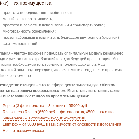
йки) – их преимущества:
простота передвижения – мобильность;
малый вес и портативность;
простота и легкость в использовании и транспортировке;
многогранность оформления;
презентабельный внешний вид, благодаря внутренней (скрытой)
системе креплений.
пания «
Viento
» поможет подобрать оптимальную модель рекламного
нда с учетом ваших требований и задач будущей презентации. Мы
отовим необходимую конструкцию в течение двух дней. Наш
голетний опыт подтверждает, что рекламные стенды – это практично,
бно и современно.
изводство стендов – это та сфера деятельности, где «
Viento»
яется настоящим профессионалом. Мы готовы изготовить такие
ы выставочных стендов по приемлемым ценам:
Pop up (3 фотополотна – 3 секции) – 55000 руб.
Roll screen / Roll up (6500 руб. – фотополотно, 4500 – полотно
баннерное) – в стоимость входит конструктив.
Light box – от 5000 руб., в зависимости от сложности изготовления.
Roll up премиум класса.