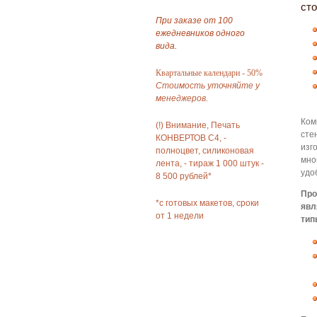
сто
При заказе от 100
ежедневников одного
вида.
Квартальные календари - 50%
Стоимость уточняйте у
менеджеров.
Ком
(!) Внимание, Печать
сте
КОНВЕРТОВ С4, -
изг
полноцвет, силиконовая
мно
лента, - тираж 1 000 штук -
удо
8 500 рублей*
Про
*с готовых макетов, сроки
явл
от 1 недели
тип