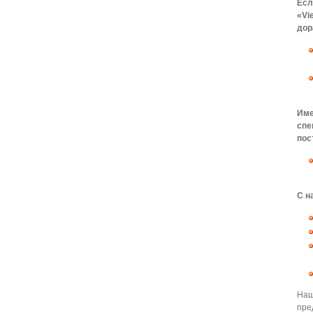
Есл
«Vi
дор
Име
спе
пос
С н
Наш
пре