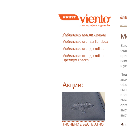
Диз
пїЅп
М
Мобильные pop up стенды
Мобильные стенды light box
Выс
Мобильные стенды roll up
счи
Мобильные стенды roll up
при
Премиум класса
вли
и у
Под
зна
Акции:
офо
выс
пло
вых
орг
выс
выс
Вы
ТИСНЕНИЕ БЕСПЛАТНО!