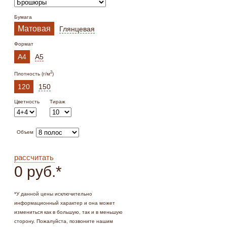
Бумага
Матовая
Глянцевая
Формат
А4
А5
2
Плотность (г/м
)
120
150
Цветность
Тираж
Объем
рассчитать
0 руб.
*
*
У данной цены исключительно
информационный характер и она может
измениться как в большую, так и в меньшую
сторону. Пожалуйста, позвоните нашим