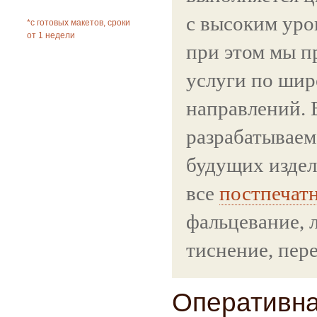
с высоким уро
*с готовых макетов, сроки
от 1 недели
при этом мы п
услуги по шир
направлений. 
разрабатываем
будущих изде
все
постпечат
фальцевание, 
тиснение, пере
Оперативн