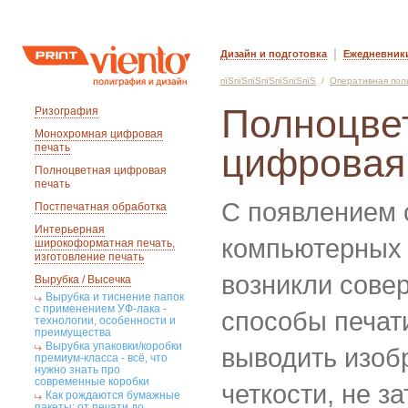
|
Дизайн и подготовка
Ежедневник
пїЅпїЅпїЅпїЅпїЅпїЅпїЅ
/
Оперативная пол
Полноцве
Ризография
Монохромная цифровая
печать
цифровая
Полноцветная цифровая
печать
С появлением
Постпечатная обработка
Интерьерная
компьютерных 
широкоформатная печать,
изготовление печать
возникли сове
Вырубка / Высечка
Вырубка и тиснение папок
с применением УФ-лака -
способы печат
технологии, особенности и
преимущества
Вырубка упаковки/коробки
выводить изоб
премиум-класса - всё, что
нужно знать про
современные коробки
четкости, не з
Как рождаются бумажные
пакеты: от печати до