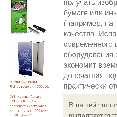
получать изоб
бумаге или ин
(например, на 
качества. Исп
современного 
оборудования 
экономит время
допечатная под
Мобильный стенд
практически от
Roll-up всего за 4 500 руб.
(!) Внимание, Печать
КОНВЕРТОВ С4, -
В нашей типо
полноцвет, силиконовая
лента, - тираж 1 000 штук -
выполняется ц
8 500 рублей*